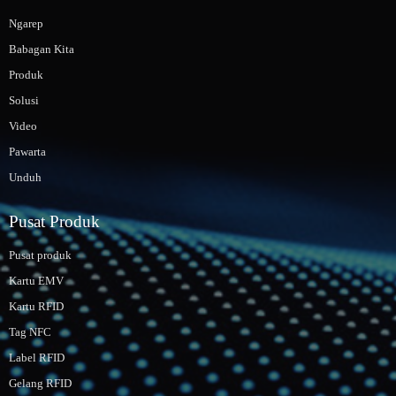
Ngarep
Babagan Kita
Produk
Solusi
Video
Pawarta
Unduh
Pusat Produk
Pusat produk
Kartu EMV
Kartu RFID
Tag NFC
Label RFID
Gelang RFID