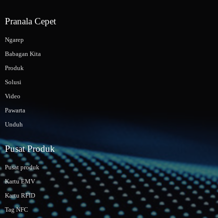
Pranala Cepet
Ngarep
Babagan Kita
Produk
Solusi
Video
Pawarta
Unduh
Pusat Produk
Pusat produk
Kartu EMV
Kartu RFID
Tag NFC