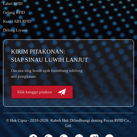
Label RFID
Gelang RFID
Kunci ABS RFID
Deleng Liyane
KIRIM PITAKONAN:
SIAP SINAU LUWIH LANJUT
Ora ana sing luwih apik tinimbang ndeleng
asil pungkasan.
Klik kanggo pitakon
© Hak Cipta - 2010-2026: Kabeh Hak Dilindhungi dening Focus RFID Co.,
Ltd.