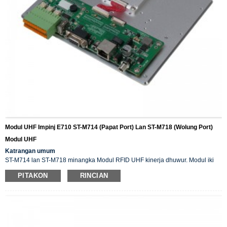
Modul UHF Impinj E710 ST-M714 (Papat Port) Lan ST-M718 (Wolung Port)
Modul UHF
Katrangan umum
ST-M714 lan ST-M718 minangka Modul RFID UHF kinerja dhuwur. Modul iki
dirancang adhedhasar chip Impinj E710. Adhedhasar algoritma pangolahan
PITAKON
RINCIAN
sinyal digital sing efisien, modul iki ndhukung operasi maca/nulis tag kanthi
cepet kanthi tingkat identifikasi sing dhuwur. Modul iki bisa diterapake kanthi
wiyar ing pirang-pirang sistem aplikasi RFID kayata logistik, kontrol akses, lan
sistem kontrol proses produksi industri.