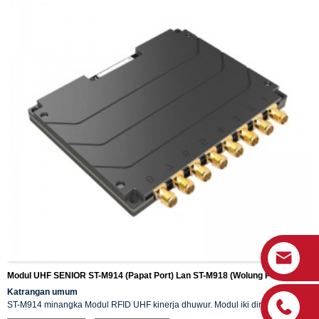
Modul UHF SENIOR ST-M914 (Papat Port) Lan ST-M918 (Wolung Port)
Katrangan umum
ST-M914 minangka Modul RFID UHF kinerja dhuwur. Modul iki dirancang
adhedhasar chip Impor Senior. Adhedhasar algoritma pangolahan sinyal