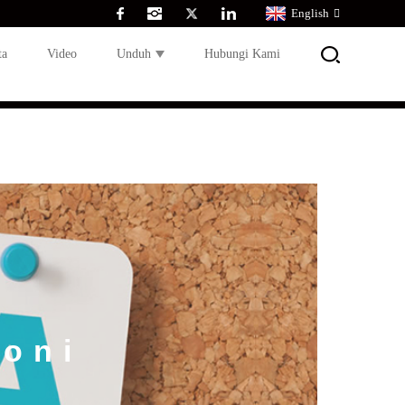
English
ta
Video
Unduh
Hubungi Kami
koni