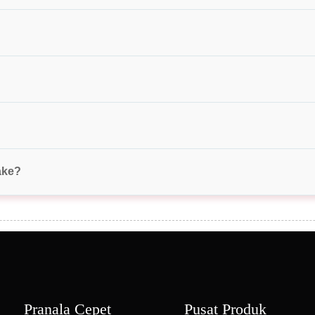
ake?
Pranala Cepet
Pusat Produk