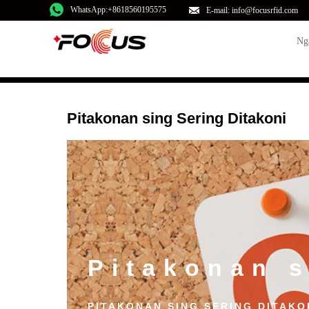
WhatsApp:+8618560195575
E-mail: info@focusrfid.com
Ng
Pitakonan sing Sering Ditakoni
Pitakonan s
PITAKONAN SING SERING DITAKO