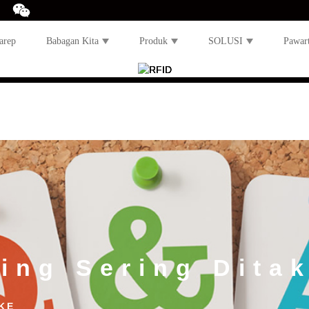
arep
Babagan Kita
Produk
SOLUSI
Pawar
ing Sering Dita
KE