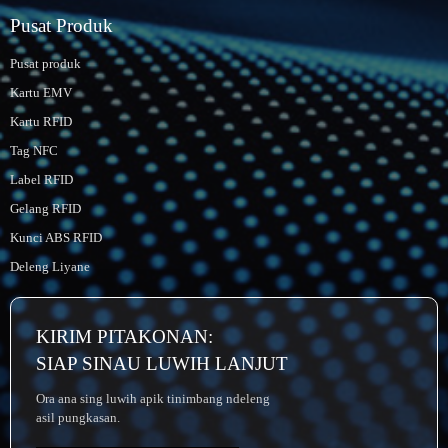
Pusat Produk
Pusat produk
Kartu EMV
Kartu RFID
Tag NFC
Label RFID
Gelang RFID
Kunci ABS RFID
Deleng Liyane
KIRIM PITAKONAN:
SIAP SINAU LUWIH LANJUT
Ora ana sing luwih apik tinimbang ndeleng
asil pungkasan.