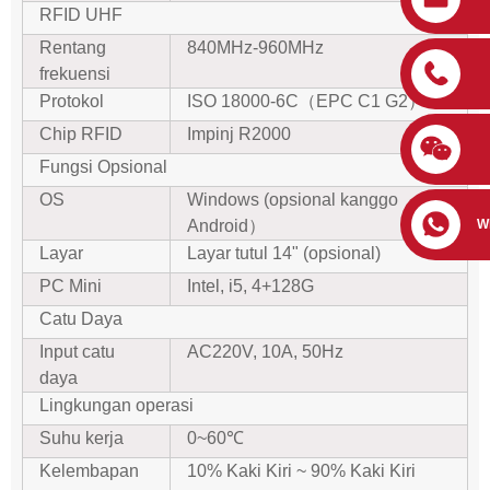
RFID UHF
Rentang
840MHz-960MHz
frekuensi
Protokol
ISO 18000-6C（EPC C1 G2）
Chip RFID
Impinj R2000
Fungsi Opsional
OS
Windows (opsional kanggo
Android）
W
Layar
Layar tutul 14" (opsional)
PC Mini
Intel, i5, 4+128G
Catu Daya
Input catu
AC220V, 10A, 50Hz
daya
Lingkungan operasi
Suhu kerja
0~60℃
Kelembapan
10% Kaki Kiri ~ 90% Kaki Kiri