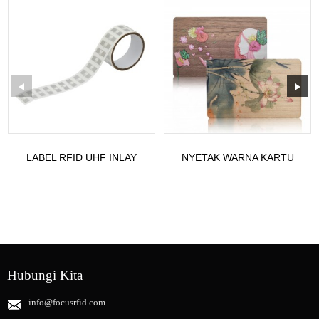
LABEL RFID UHF INLAY
NYETAK WARNA KARTU
GARING, INLAY TELES NXP
KAYU RFID NFC
U9/U9X...
Hubungi Kita
info@focusrfid.com