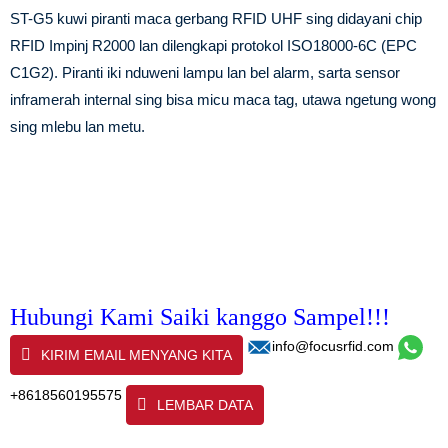
ST-G5 kuwi piranti maca gerbang RFID UHF sing didayani chip
RFID Impinj R2000 lan dilengkapi protokol ISO18000-6C (EPC
C1G2). Piranti iki nduweni lampu lan bel alarm, sarta sensor
inframerah internal sing bisa micu maca tag, utawa ngetung wong
sing mlebu lan metu.
Hubungi Kami Saiki kanggo Sampel!!!
info@focusrfid.com
KIRIM EMAIL MENYANG KITA
+8618560195575
LEMBAR DATA