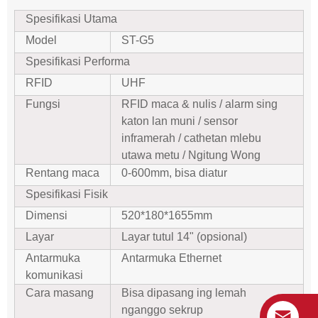
Spesifikasi Utama
Model
ST-G5
Spesifikasi Performa
RFID
UHF
Fungsi
RFID maca & nulis / alarm sing
katon lan muni / sensor
inframerah / cathetan mlebu
utawa metu / Ngitung Wong
Rentang maca
0-600mm, bisa diatur
Spesifikasi Fisik
Dimensi
520*180*1655mm
Layar
Layar tutul 14" (opsional)
Antarmuka
Antarmuka Ethernet
komunikasi
Cara masang
Bisa dipasang ing lemah
nganggo sekrup