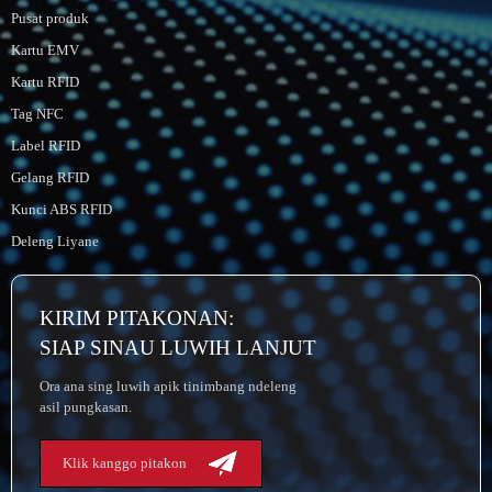
Pusat produk
Kartu EMV
Kartu RFID
Tag NFC
Label RFID
Gelang RFID
Kunci ABS RFID
Deleng Liyane
KIRIM PITAKONAN:
SIAP SINAU LUWIH LANJUT
Ora ana sing luwih apik tinimbang ndeleng
asil pungkasan.
Klik kanggo pitakon