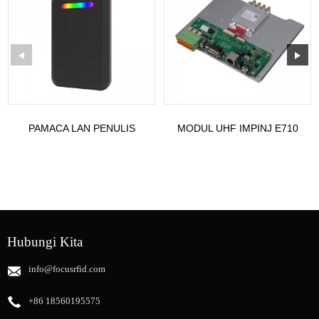
PAMACA LAN PENULIS
MODUL UHF IMPINJ E710
ENCODER USB UHF
ST-M714 (PAPAT PORT)
ISO18000-6C
LAN ...
Hubungi Kita
info@focusrfid.com
+86 18560195575