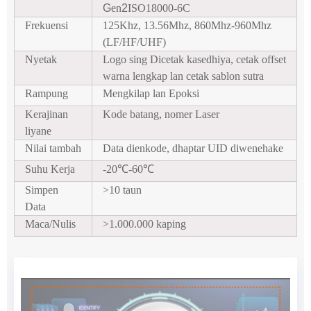
G
en
2
ISO18000-6C
Frekuensi
125Khz, 13.56Mhz, 860Mhz-960Mhz
(LF/HF/UHF)
Nyetak
Logo sing Dicetak kasedhiya, cetak offset
warna lengkap lan cetak sablon sutra
Rampung
Mengkilap lan Epoksi
Kerajinan
Kode batang, nomer Laser
liyane
Nilai tambah
Data dienkode, dhaptar UID diwenehake
Suhu Kerja
-20
℃
-60
℃
Simpen
>10 taun
Data
Maca/Nulis
>1.000.000 kaping