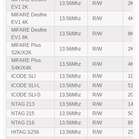
13.56Mhz
R/W
2K ba
EV1 2K
MIFARE Desfire
13.56Mhz
R/W
4K ba
EV1 4K
MIFARE Desfire
13.56Mhz
R/W
8K ba
EV1 8K
MIFARE Plus
13.56Mhz
R/W
2K ba
S2K/X2K
MIFARE Plus
13.56Mhz
R/W
4K ba
S4K/X4K
ICODE SLI
13.56Mhz
R/W
1024 
ICODE SLI-L
13.56Mhz
R/W
512 b
ICODE SLI-S
13.56Mhz
R/W
2048 
NTAG 213
13.56Mhz
R/W
144 b
NTAG 215
13.56Mhz
R/W
504 b
NTAG 216
13.56Mhz
R/W
888 b
HITAG S256
13.56Mhz
R/W
256 b