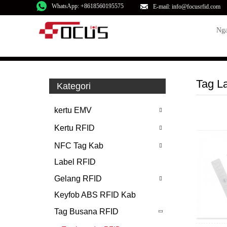
WhatsApp: +8618560195575
E-mail: info@focusrfid.com
Nga
Tag L
Kategori
kertu EMV
Kertu RFID
NFC Tag Kab
Label RFID
Gelang RFID
Keyfob ABS RFID Kab
Tag Busana RFID