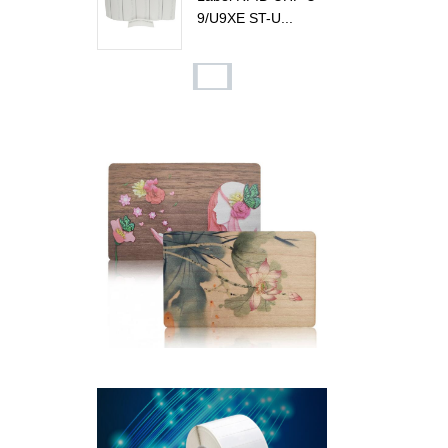
9/U9XE ST-U...
ST-H103 UHF RFID
Sled Reader