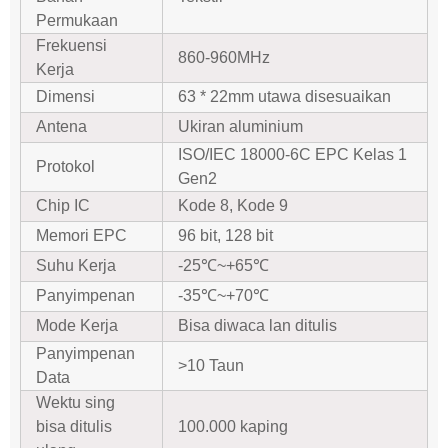
Permukaan
Frekuensi
860-960MHz
Kerja
Dimensi
63 * 22mm utawa disesuaikan
Antena
Ukiran aluminium
ISO/IEC 18000-6C EPC Kelas 1
Protokol
Gen2
Chip IC
Kode 8, Kode 9
Memori EPC
96 bit, 128 bit
Suhu Kerja
-25℃~+65℃
Panyimpenan
-35℃~+70℃
Mode Kerja
Bisa diwaca lan ditulis
Panyimpenan
>10 Taun
Data
Wektu sing
bisa ditulis
100.000 kaping