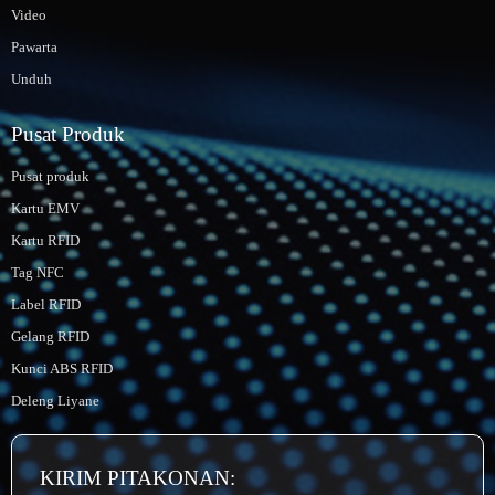
Video
Pawarta
Unduh
Pusat Produk
Pusat produk
Kartu EMV
Kartu RFID
Tag NFC
Label RFID
Gelang RFID
Kunci ABS RFID
Deleng Liyane
KIRIM PITAKONAN: