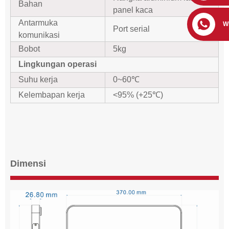
Bahan
panel kaca
Antarmuka
W
Port serial
komunikasi
Bobot
5kg
Lingkungan operasi
Suhu kerja
0~60℃
Kelembapan kerja
<95% (+25℃)
Dimensi