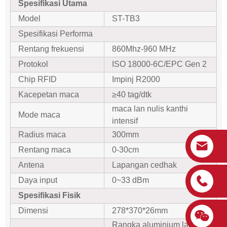
Spesifikasi Utama
Model
ST-TB3
Spesifikasi Performa
Rentang frekuensi
860Mhz-960 MHz
Protokol
ISO 18000-6C/EPC Gen 2
Chip RFID
Impinj R2000
Kacepetan maca
≥40 tag/dtk
maca lan nulis kanthi
Mode maca
intensif
Radius maca
300mm
Rentang maca
0-30cm
Antena
Lapangan cedhak
Daya input
0~33 dBm
Spesifikasi Fisik
Dimensi
278*370*26mm
Rangka aluminium lan