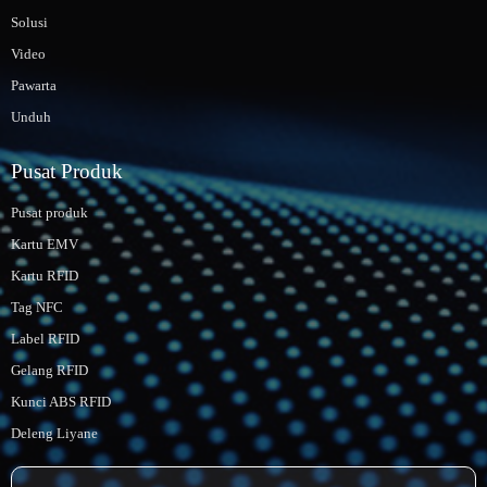
Solusi
Video
Pawarta
Unduh
Pusat Produk
Pusat produk
Kartu EMV
Kartu RFID
Tag NFC
Label RFID
Gelang RFID
Kunci ABS RFID
Deleng Liyane