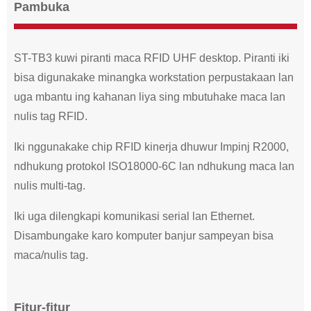
Pambuka
ST-TB3 kuwi piranti maca RFID UHF desktop. Piranti iki
bisa digunakake minangka workstation perpustakaan lan
uga mbantu ing kahanan liya sing mbutuhake maca lan
nulis tag RFID.
Iki nggunakake chip RFID kinerja dhuwur Impinj R2000,
ndhukung protokol ISO18000-6C lan ndhukung maca lan
nulis multi-tag.
Iki uga dilengkapi komunikasi serial lan Ethernet.
Disambungake karo komputer banjur sampeyan bisa
maca/nulis tag.
Fitur-fitur