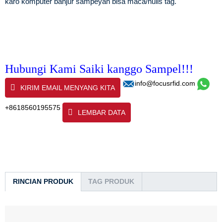
karo komputer banjur sampeyan bisa maca/nulis tag.
Hubungi Kami Saiki kanggo Sampel!!!
info@focusrfid.com
KIRIM EMAIL MENYANG KITA
+8618560195575
LEMBAR DATA
RINCIAN PRODUK
TAG PRODUK